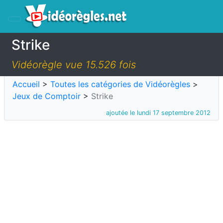
Strike
Vidéorègle vue 15.526 fois
Accueil
>
Toutes les catégories de Vidéorègles
>
Jeux de Comptoir
>
Strike
ajoutée le lundi 17 septembre 2012