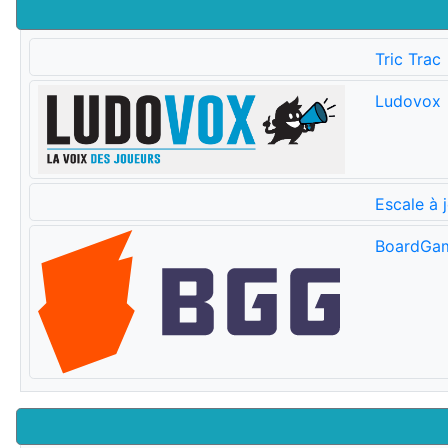
Tric Trac
Ludovox
Escale à 
BoardGa