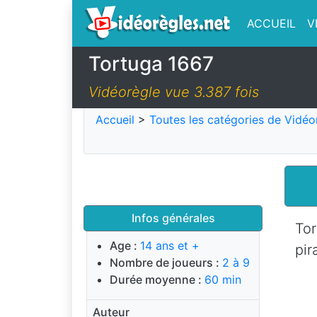
ACCUEIL
V
Tortuga 1667
Vidéorègle vue 3.387 fois
Accueil
>
Toutes les catégories de Vidéo
Infos générales
Tor
Age :
14 ans et +
pir
Nombre de joueurs :
2 à 9
Durée moyenne :
60 min
Auteur