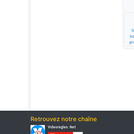
T
bo
gr
Retrouvez notre chaîne