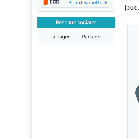
BoardGameGeek
joue
Réseaux sociaux
Partager
Partager