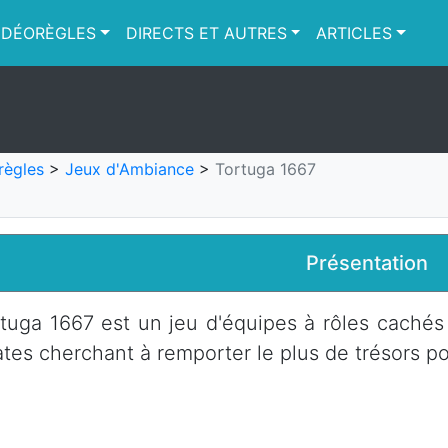
IDÉORÈGLES
DIRECTS ET AUTRES
ARTICLES
règles
>
Jeux d'Ambiance
>
Tortuga 1667
Présentation
tuga 1667 est un jeu d'équipes à rôles cachés
ates cherchant à remporter le plus de trésors po