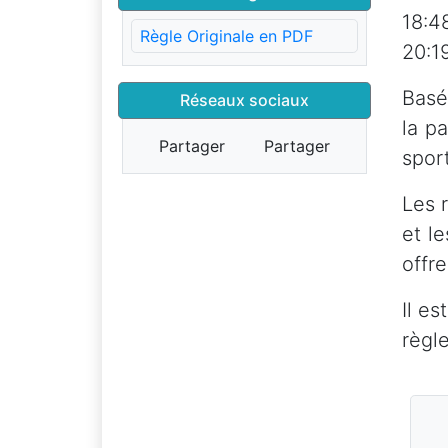
18:4
Règle Originale en PDF
20:1
Basé
Réseaux sociaux
la pa
Partager
Partager
sport
Les 
et l
offre
Il e
règle