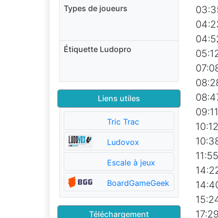
Types de joueurs
03:3
04:2
04:5
Étiquette Ludopro
05:1
07:0
08:2
08:4
Liens utiles
09:1
Tric Trac
10:12
10:3
Ludovox
11:5
Escale à jeux
14:2
BoardGameGeek
14:4
15:2
17:2
Téléchargement