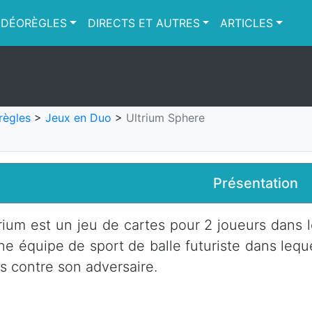
IDÉORÈGLES
DIRECTS ET AUTRES
ARTICLES
règles
>
Jeux en Duo
>
Ultrium Sphere
Présentation
rium est un jeu de cartes pour 2 joueurs dans l
ne équipe de sport de balle futuriste dans lequ
s contre son adversaire.