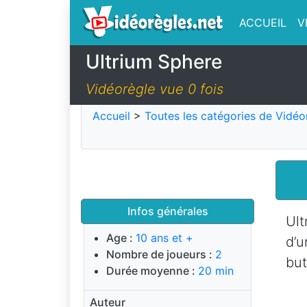
ACCUEIL
V
Ultrium Sphere
Vidéorègle vue 0 fois
Accueil
>
Toutes les catégories de Vidéo
Infos générales
Ult
Age :
10 ans et +
d’u
Nombre de joueurs :
2
but
Durée moyenne :
20 min
Auteur