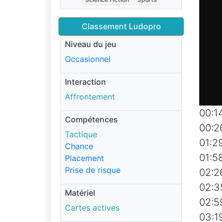
Classement Ludopro
Niveau du jeu
Occasionnel
Interaction
Affrontement
00:1
Compétences
00:2
Tactique
01:2
Chance
01:5
Placement
Prise de risque
02:2
02:3
Matériel
02:5
Cartes actives
03:1