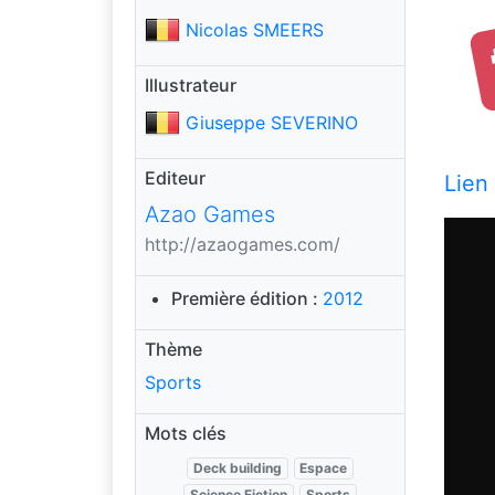
Nicolas SMEERS
Illustrateur
Giuseppe SEVERINO
Editeur
Lien
Azao Games
http://azaogames.com/
Première édition :
2012
Thème
Sports
Mots clés
Deck building
Espace
Science Fiction
Sports