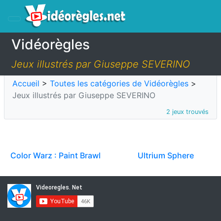
Vidéorègles
Jeux illustrés par Giuseppe SEVERINO
Accueil
>
Toutes les catégories de Vidéorègles
>
Jeux illustrés par Giuseppe SEVERINO
2 jeux trouvés
Color Warz : Paint Brawl
Ultrium Sphere