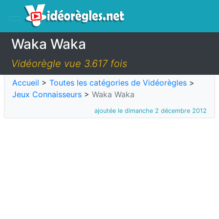
Waka Waka
Vidéorègle vue 3.617 fois
Accueil
>
Toutes les catégories de Vidéorègles
>
Jeux Connaisseurs
>
Waka Waka
ajoutée le dimanche 2 décembre 2012