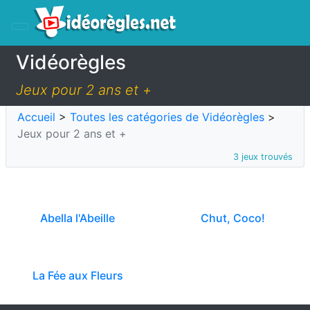
Vidéorègles
Jeux pour 2 ans et +
Accueil
>
Toutes les catégories de Vidéorègles
>
Jeux pour 2 ans et +
3 jeux trouvés
Abella l'Abeille
Chut, Coco!
La Fée aux Fleurs