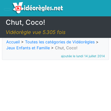
Chut, Coco!
Vidéorègle vue 5.305 fois
Accueil
>
Toutes les catégories de Vidéorègles
>
Jeux Enfants et Famille
>
Chut, Coco!
ajoutée le lundi 14 juillet 2014