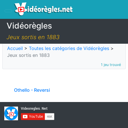
Vidéorègles
Jeux sortis en 1883
Accueil
>
Toutes les catégories de Vidéorègles
>
Jeux sortis en 1883
1 jeu trouvé
Othello - Reversi