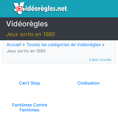
Vidéorègles
Jeux sortis en 1980
Accueil
>
Toutes les catégories de Vidéorègles
>
Jeux sortis en 1980
3 jeux trouvés
Can't Stop
Civilisation
Fantômes Contre
Fantômes