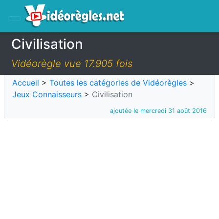
Civilisation
Vidéorègle vue 17.905 fois
Accueil
>
Toutes les catégories de Vidéorègles
>
Jeux Connaisseurs
>
Civilisation
ajoutée le mercredi 31 août 2016