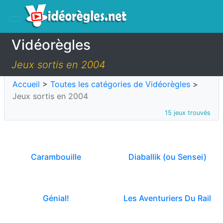
Vidéorègles
Jeux sortis en 2004
Accueil
>
Toutes les catégories de Vidéorègles
>
Jeux sortis en 2004
15 jeux trouvés
Carambouille
Diaballik (ou Sensei)
Génial!
Les Aventuriers Du Rail