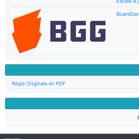
Escale à 
BoardGa
Règle Originale en PDF