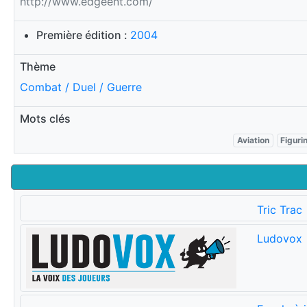
http://www.edgeent.com/
Première édition :
2004
Thème
Combat / Duel / Guerre
Mots clés
Aviation
Figuri
Tric Trac
Ludovox