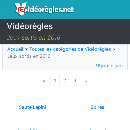
Vidéorègles
Jeux sortis en 2016
Accueil
>
Toutes les catégories de Vidéorègles
>
Jeux sortis en 2016
58 jeux trouvés
«
1
2
3
»
Saute Lapin!
Sbires