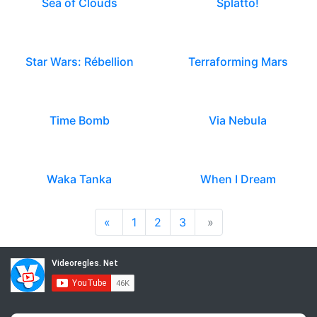
Sea of Clouds
Splatto!
Star Wars: Rébellion
Terraforming Mars
Time Bomb
Via Nebula
Waka Tanka
When I Dream
«
1
2
3
»