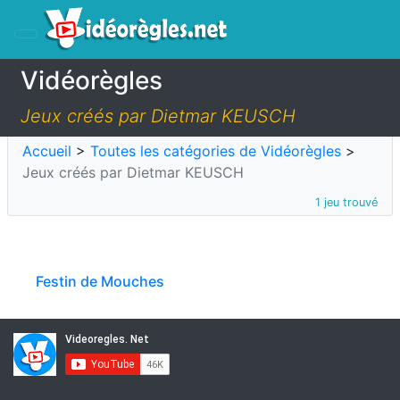
Vidéorègles
Jeux créés par Dietmar KEUSCH
Accueil
>
Toutes les catégories de Vidéorègles
>
Jeux créés par Dietmar KEUSCH
1 jeu trouvé
Festin de Mouches