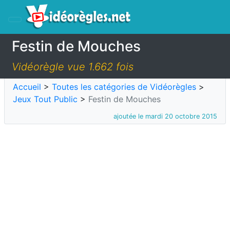
Festin de Mouches
Vidéorègle vue 1.662 fois
Accueil
>
Toutes les catégories de Vidéorègles
>
Jeux Tout Public
>
Festin de Mouches
ajoutée le mardi 20 octobre 2015