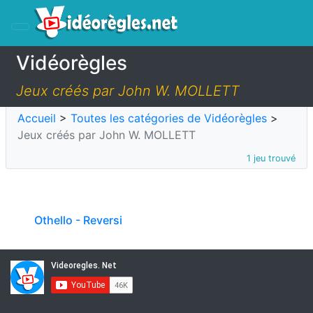
Vidéorègles
Jeux créés par John W. MOLLETT
Accueil
>
Toutes les catégories de Vidéorègles
>
Jeux créés par John W. MOLLETT
1 jeu trouvé
Othello - Reversi