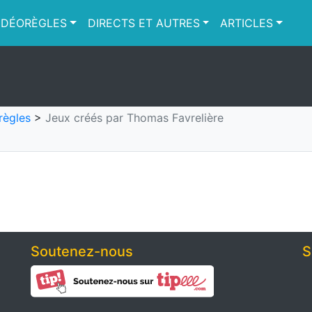
IDÉORÈGLES
DIRECTS ET AUTRES
ARTICLES
règles
>
Jeux créés par Thomas Favrelière
Soutenez-nous
S