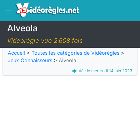
Alveola
Vidéorègle vue 2.608 fois
Accueil
>
Toutes les catégories de Vidéorègles
>
Jeux Connaisseurs
>
Alveola
ajoutée le mercredi 14 juin 2023