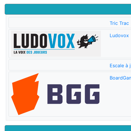
Tric Trac
Ludovox
Escale à 
BoardGa