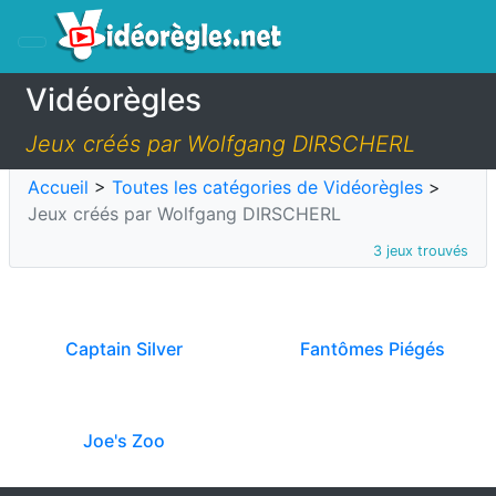
Vidéorègles
Jeux créés par Wolfgang DIRSCHERL
Accueil
>
Toutes les catégories de Vidéorègles
>
Jeux créés par Wolfgang DIRSCHERL
3 jeux trouvés
Captain Silver
Fantômes Piégés
Joe's Zoo