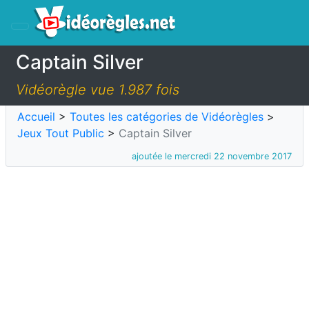
Captain Silver
Vidéorègle vue 1.987 fois
Accueil
>
Toutes les catégories de Vidéorègles
>
Jeux Tout Public
>
Captain Silver
ajoutée le mercredi 22 novembre 2017