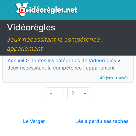
Vidéorègles
Jeux nécessitant la compétence :
appariement
Accueil
>
Toutes les catégories de Vidéorègles
>
Jeux nécessitant la compétence : appariement
40 jeux trouvés
«
1
2
»
Le Verger
Léa a perdu ses taches