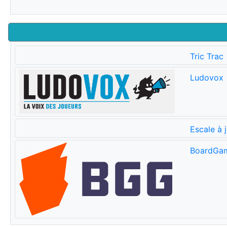
Tric Trac
Ludovox
Escale à 
BoardGa