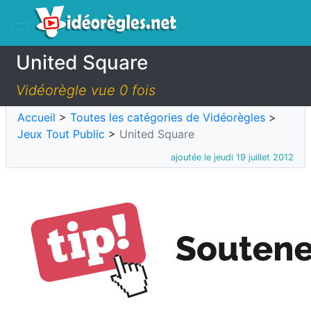
United Square
Vidéorègle vue 0 fois
Accueil
>
Toutes les catégories de Vidéorègles
>
Jeux Tout Public
>
United Square
ajoutée le jeudi 19 juillet 2012