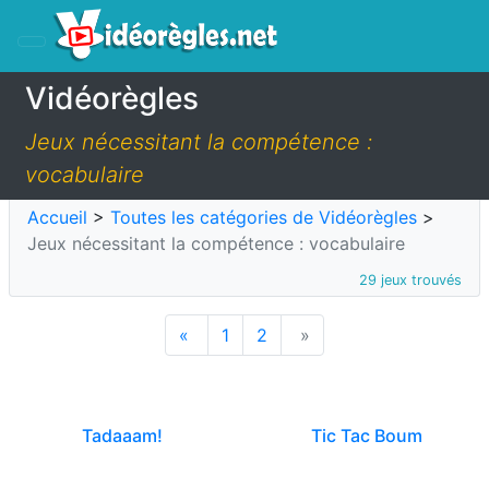
Vidéorègles
Jeux nécessitant la compétence :
vocabulaire
Accueil
>
Toutes les catégories de Vidéorègles
>
Jeux nécessitant la compétence : vocabulaire
29 jeux trouvés
«
1
2
»
Tadaaam!
Tic Tac Boum