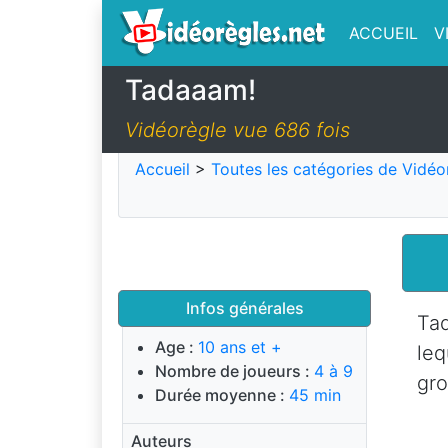
ACCUEIL
V
Tadaaam!
Vidéorègle vue 686 fois
Accueil
>
Toutes les catégories de Vidéo
Infos générales
Tad
Age :
10 ans et +
leq
Nombre de joueurs :
4 à 9
gro
Durée moyenne :
45 min
Auteurs