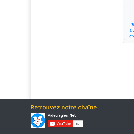
T
bo
gr
Retrouvez notre chaîne