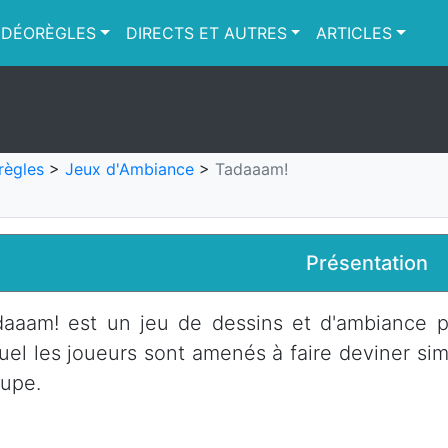
IDÉORÈGLES
DIRECTS ET AUTRES
ARTICLES
règles
>
Jeux d'Ambiance
>
Tadaaam!
Présentation
aaam! est un jeu de dessins et d'ambiance p
uel les joueurs sont amenés à faire deviner s
upe.