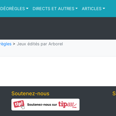
IDÉORÈGLES
DIRECTS ET AUTRES
ARTICLES
règles
>
Jeux édités par Arborel
Soutenez-nous
S