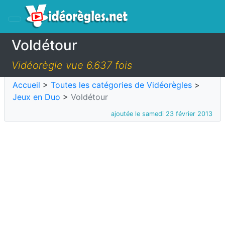
Voldétour
Vidéorègle vue 6.637 fois
Accueil
>
Toutes les catégories de Vidéorègles
>
Jeux en Duo
>
Voldétour
ajoutée le samedi 23 février 2013