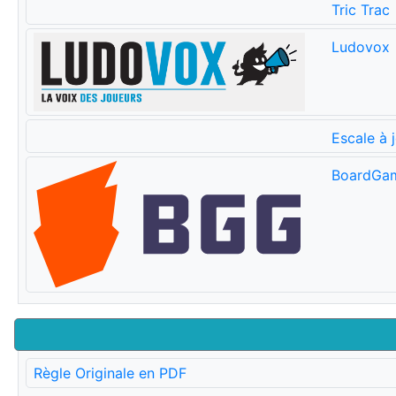
Tric Trac
Ludovox
Escale à 
BoardGa
Règle Originale en PDF