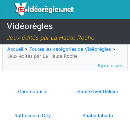
Vidéorègles
Jeux édités par La Haute Roche
Accueil
>
Toutes les catégories de Vidéorègles
>
Jeux édités par La Haute Roche
5 jeux trouvés
Carambouille
Game Over Deluxe
Rattlesnake City
Shabadabada