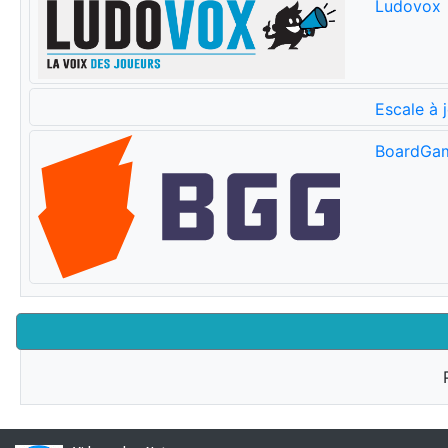
Ludovox
Escale à 
BoardGa