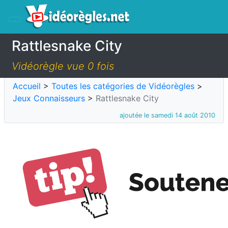
Rattlesnake City
Vidéorègle vue 0 fois
Accueil
>
Toutes les catégories de Vidéorègles
>
Jeux Connaisseurs
>
Rattlesnake City
ajoutée le samedi 14 août 2010