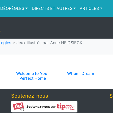
IDÉORÈGLES
DIRECTS ET AUTRES
ARTICLES
K
règles
>
Jeux illustrés par Anne HEIDSIECK
Welcome to Your
When I Dream
Perfect Home
Soutenez-nous
S