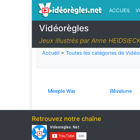
ACCUEIL
V
Vidéorègles
Jeux illustrés par Anne HEIDSIEC
Accueil
>
Toutes les catégories de Vidéo
Meeple War
Rêvelune
Retrouvez notre chaîne