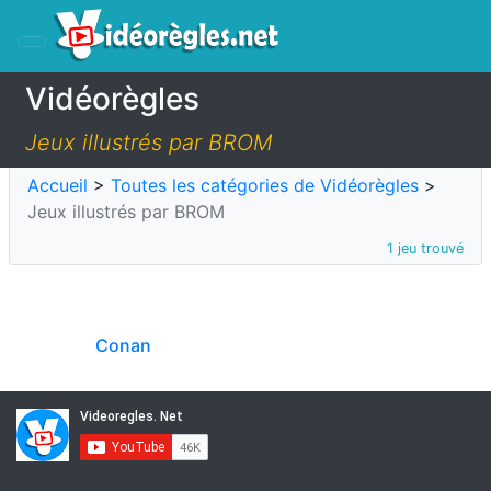
Vidéorègles
Jeux illustrés par BROM
Accueil
>
Toutes les catégories de Vidéorègles
>
Jeux illustrés par BROM
1 jeu trouvé
Conan