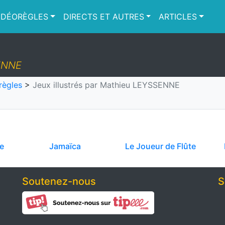
IDÉORÈGLES
DIRECTS ET AUTRES
ARTICLES
SENNE
règles
>
Jeux illustrés par Mathieu LEYSSENNE
e
Jamaïca
Le Joueur de Flûte
Soutenez-nous
S