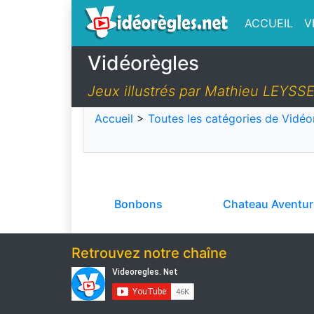
ACCUEIL
V
Vidéorègles
Jeux illustrés par Mathieu LEYS
Accueil
>
Toutes les catégories de Vidéo
Bonbons
Chateau Aventur
Retrouvez notre chaîne