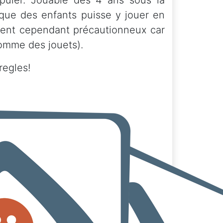
ipuler. Jouable dès 4 ans sous la
r que des enfants puisse y jouer en
soient cependant précautionneux car
comme des jouets).
egles!