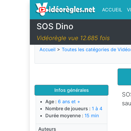
ACCUEIL
V
SOS Dino
Vidéorègle vue 12.685 fois
Accueil
>
Toutes les catégories de Vidéo
Infos générales
SOS
Age :
6 ans et +
sau
Nombre de joueurs :
1 à 4
Durée moyenne :
15 min
Auteurs