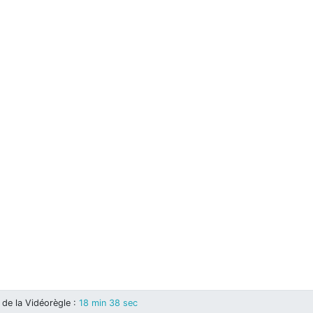
de la Vidéorègle
:
18 min 38 sec