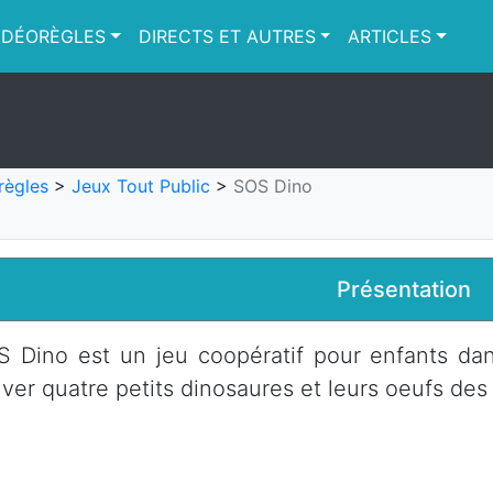
IDÉORÈGLES
DIRECTS ET AUTRES
ARTICLES
règles
>
Jeux Tout Public
>
SOS Dino
Présentation
 Dino est un jeu coopératif pour enfants dan
ver quatre petits dinosaures et leurs oeufs des