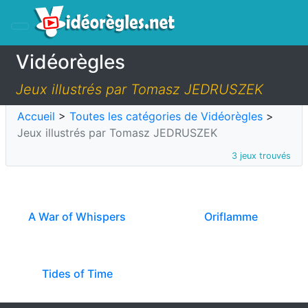
Vidéorègles
Jeux illustrés par Tomasz JEDRUSZEK
Accueil
>
Toutes les catégories de Vidéorègles
>
Jeux illustrés par Tomasz JEDRUSZEK
3 jeux trouvés
A War of Whispers
Oriflamme
Tides of Time