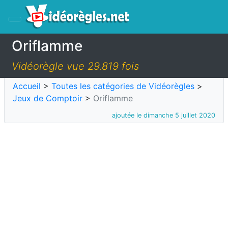
Oriflamme
Vidéorègle vue 29.819 fois
Accueil
>
Toutes les catégories de Vidéorègles
>
Jeux de Comptoir
>
Oriflamme
ajoutée le dimanche 5 juillet 2020