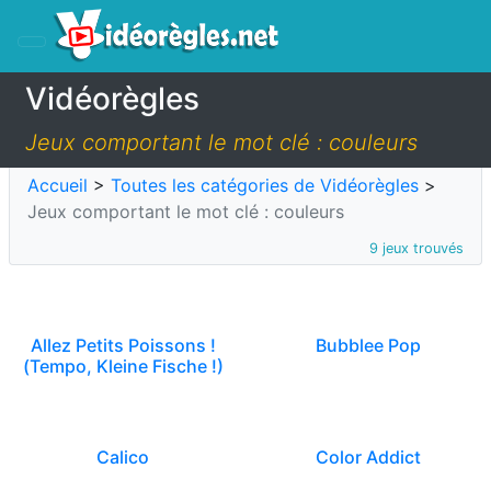
Vidéorègles
Jeux comportant le mot clé : couleurs
Accueil
>
Toutes les catégories de Vidéorègles
>
Jeux comportant le mot clé : couleurs
9 jeux trouvés
Allez Petits Poissons !
Bubblee Pop
(Tempo, Kleine Fische !)
Calico
Color Addict