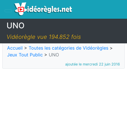
UNO
Vidéorègle vue 194.852 fois
Accueil
>
Toutes les catégories de Vidéorègles
>
Jeux Tout Public
>
UNO
ajoutée le mercredi 22 juin 2016