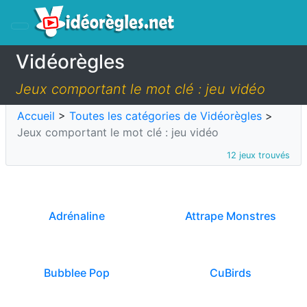
Vidéorègles
Jeux comportant le mot clé : jeu vidéo
Accueil
>
Toutes les catégories de Vidéorègles
>
Jeux comportant le mot clé : jeu vidéo
12 jeux trouvés
Adrénaline
Attrape Monstres
Bubblee Pop
CuBirds