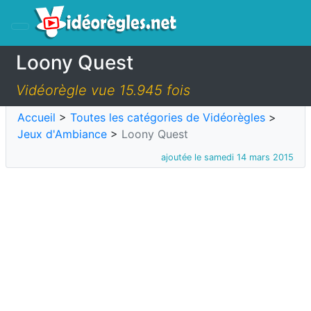
Loony Quest
Vidéorègle vue 15.945 fois
Accueil
>
Toutes les catégories de Vidéorègles
>
Jeux d'Ambiance
>
Loony Quest
ajoutée le samedi 14 mars 2015