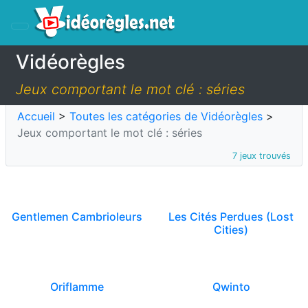
Vidéorègles
Jeux comportant le mot clé : séries
Accueil
>
Toutes les catégories de Vidéorègles
>
Jeux comportant le mot clé : séries
7 jeux trouvés
Gentlemen Cambrioleurs
Les Cités Perdues (Lost
Cities)
Oriflamme
Qwinto