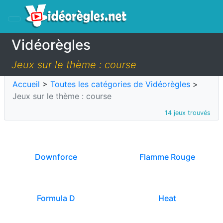
Vidéorègles
Jeux sur le thème : course
Accueil
>
Toutes les catégories de Vidéorègles
>
Jeux sur le thème : course
14 jeux trouvés
Downforce
Flamme Rouge
Formula D
Heat