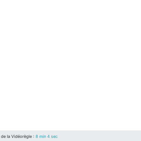
de la Vidéorègle
:
8 min 4 sec