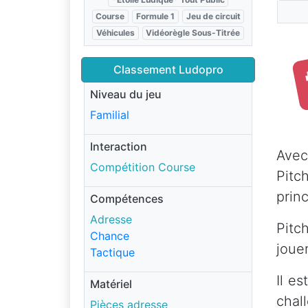
Course
Formule 1
Jeu de circuit
Véhicules
Vidéorègle Sous-Titrée
Classement Ludopro
Niveau du jeu
Familial
Interaction
Avec
Compétition Course
Pitc
princ
Compétences
Adresse
Pitc
Chance
jouer
Tactique
Il e
Matériel
chal
Pièces adresse