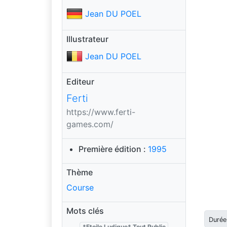
Jean DU POEL
Illustrateur
Jean DU POEL
Editeur
Ferti
https://www.ferti-
games.com/
Première édition :
1995
Thème
Course
Mots clés
Durée
*Etoile Ludique* Tout Public