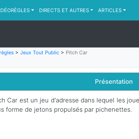
IDÉORÈGLES
DIRECTS ET AUTRES
ARTICLES
règles
>
Jeux Tout Public
>
Pitch Car
Présentation
ch Car est un jeu d'adresse dans lequel les jou
s forme de jetons propulsés par pichenettes.