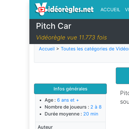
ACCUEIL
V
Pitch Car
Vidéorègle vue 11.773 fois
Accueil
>
Toutes les catégories de Vidéo
Infos générales
Pit
Age :
6 ans et +
sou
Nombre de joueurs :
2 à 8
Durée moyenne :
20 min
Auteur