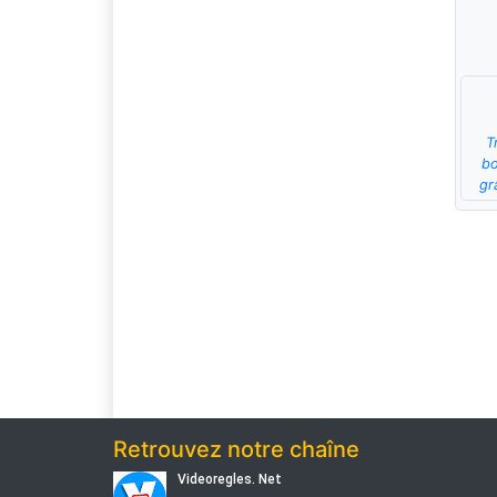
T
bo
gr
Retrouvez notre chaîne