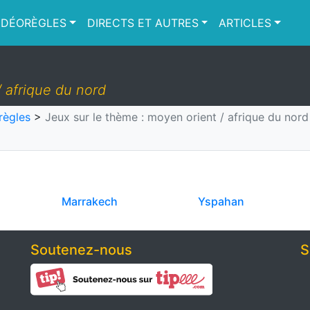
IDÉORÈGLES
DIRECTS ET AUTRES
ARTICLES
/ afrique du nord
règles
>
Jeux sur le thème : moyen orient / afrique du nord
Marrakech
Yspahan
Soutenez-nous
S