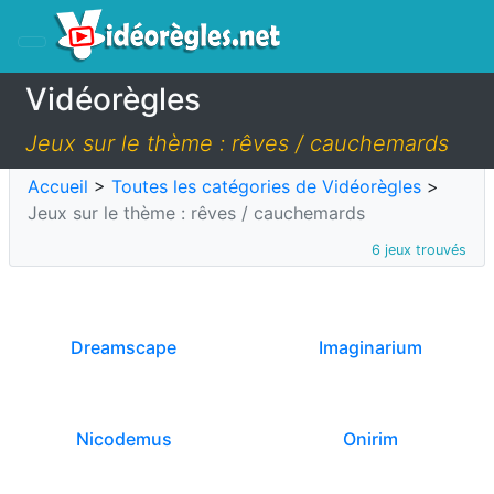
Vidéorègles
Jeux sur le thème : rêves / cauchemards
Accueil
>
Toutes les catégories de Vidéorègles
>
Jeux sur le thème : rêves / cauchemards
6 jeux trouvés
Dreamscape
Imaginarium
Nicodemus
Onirim