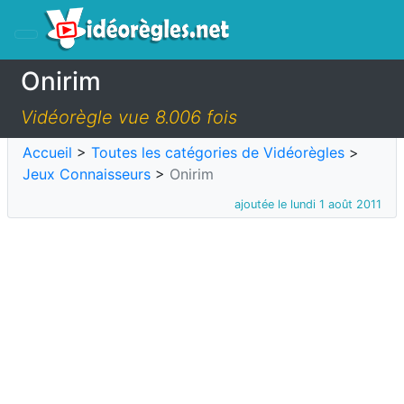
Onirim
Vidéorègle vue 8.006 fois
Accueil
>
Toutes les catégories de Vidéorègles
>
Jeux Connaisseurs
>
Onirim
ajoutée le lundi 1 août 2011