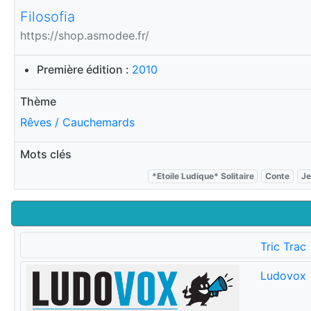
Filosofia
https://shop.asmodee.fr/
Première édition :
2010
Thème
Rêves / Cauchemards
Mots clés
*Etoile Ludique* Solitaire
Conte
Je
Tric Trac
Ludovox