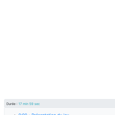
Durée
:
17 min 59 sec