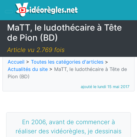
MaTT, le ludothécaire à Tête
de Pion (BD)
Article vu 2.769 fois
Accueil
>
Toutes les catégories d'articles
>
Actualités du site
>
MaTT, le ludothécaire à Tête de
Pion (BD)
ajouté le lundi 15 mai 2017
En 2006, avant de commencer à
réaliser des vidéorègles, je dessinais