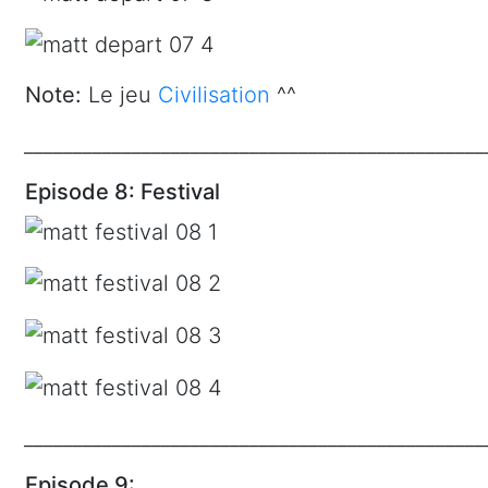
Note:
Le jeu
Civilisation
^^
_______________________________________________
Episode 8: Festival
_______________________________________________
Episode 9: