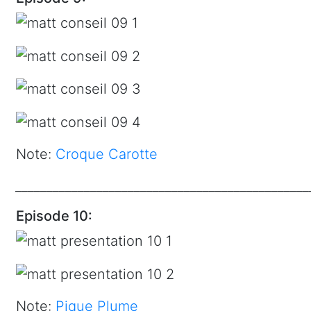
Note:
Croque Carotte
_______________________________________________
Episode 10:
Note:
Pique Plume