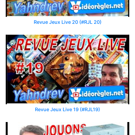
Revue Jeux Live 20 (#RJL 20)
Revue Jeux Live 19 (#RJL19)