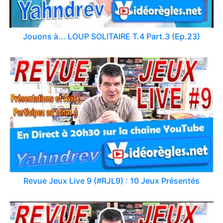
Jouons à... LOUP SOLITAIRE T.4 Part.3 (Ep.23)
Revue Jeux Live 9 (#RJL9) : 10 Jeux Présentés