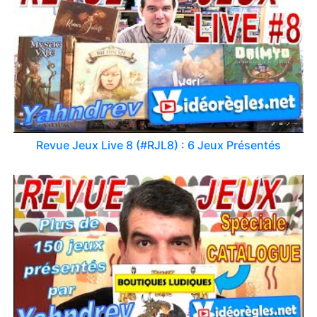
Revue Jeux Live 8 (#RJL8) : 6 Jeux Présentés