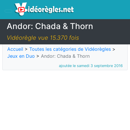
Andor: Chada & Thorn
Vidéorègle vue 15.370 fois
Accueil
>
Toutes les catégories de Vidéorègles
>
Jeux en Duo
>
Andor: Chada & Thorn
ajoutée le samedi 3 septembre 2016