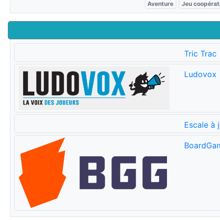
Aventure
Jeu coopérat
Tric Trac
Ludovox
Escale à 
BoardGa