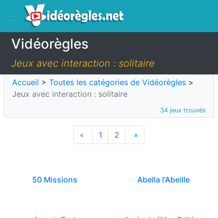
Vidéorègles
Jeux avec interaction : solitaire
Accueil
>
Toutes les catégories de Vidéorègles
>
Jeux avec interaction : solitaire
34 jeux trouvés
«
1
2
»
50 Missions
Abella l'Abeille