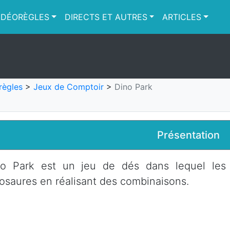
IDÉORÈGLES
DIRECTS ET AUTRES
ARTICLES
règles
>
Jeux de Comptoir
>
Dino Park
Présentation
no Park est un jeu de dés dans lequel les j
osaures en réalisant des combinaisons.