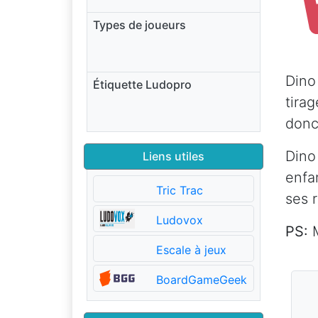
Types de joueurs
Dino
Étiquette Ludopro
tira
donc 
Dino
Liens utiles
enfa
Tric Trac
ses 
Ludovox
PS:
M
Escale à jeux
BoardGameGeek