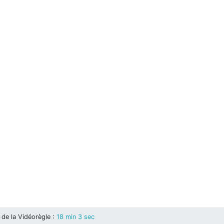
de la Vidéorègle
:
18 min 3 sec